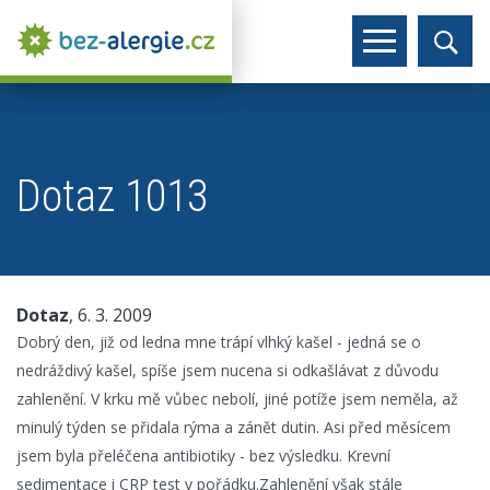
Dotaz 1013
Dotaz
, 6. 3. 2009
Dobrý den, již od ledna mne trápí vlhký kašel - jedná se o
nedráždivý kašel, spíše jsem nucena si odkašlávat z důvodu
zahlenění. V krku mě vůbec nebolí, jiné potíže jsem neměla, až
minulý týden se přidala rýma a zánět dutin. Asi před měsícem
jsem byla přeléčena antibiotiky - bez výsledku. Krevní
sedimentace i CRP test v pořádku.Zahlenění však stále