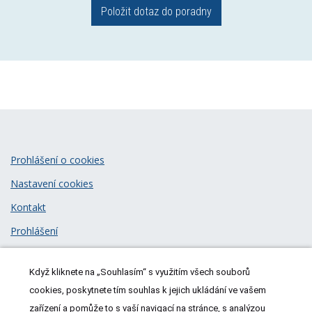
Položit dotaz do poradny
Prohlášení o cookies
Nastavení cookies
Kontakt
Prohlášení
Zásady zpracování osobních údajů
Když kliknete na „Souhlasím“ s využitím všech souborů
© 2026
MeDitorial
| ISSN 1805-3408
cookies, poskytnete tím souhlas k jejich ukládání ve vašem
zařízení a pomůže to s vaší navigací na stránce, s analýzou