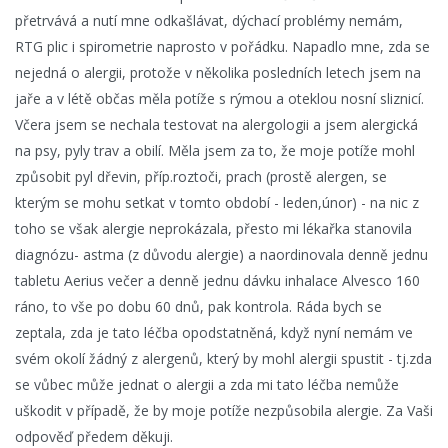
přetrvává a nutí mne odkašlávat, dýchací problémy nemám,
RTG plic i spirometrie naprosto v pořádku. Napadlo mne, zda se
nejedná o alergii, protože v několika posledních letech jsem na
jaře a v létě občas měla potíže s rýmou a oteklou nosní sliznicí.
Včera jsem se nechala testovat na alergologii a jsem alergická
na psy, pyly trav a obilí. Měla jsem za to, že moje potíže mohl
způsobit pyl dřevin, příp.roztoči, prach (prostě alergen, se
kterým se mohu setkat v tomto období - leden,únor) - na nic z
toho se však alergie neprokázala, přesto mi lékařka stanovila
diagnózu- astma (z důvodu alergie) a naordinovala denně jednu
tabletu Aerius večer a denně jednu dávku inhalace Alvesco 160
ráno, to vše po dobu 60 dnů, pak kontrola. Ráda bych se
zeptala, zda je tato léčba opodstatněná, když nyní nemám ve
svém okolí žádný z alergenů, který by mohl alergii spustit - tj.zda
se vůbec může jednat o alergii a zda mi tato léčba nemůže
uškodit v případě, že by moje potíže nezpůsobila alergie. Za Vaši
odpověď předem děkuji.