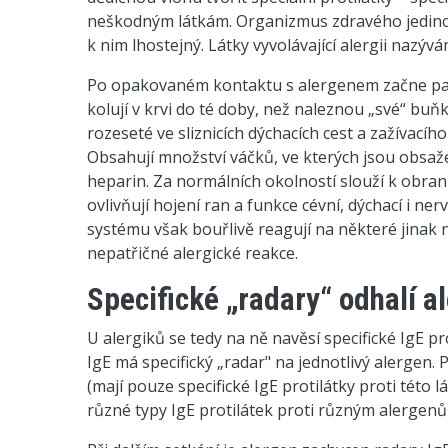
neškodným látkám. Organizmus zdravého jedince 
k nim lhostejný. Látky vyvolávající alergii nazýv
Po opakovaném kontaktu s alergenem začne pacie
kolují v krvi do té doby, než naleznou „své“ buň
rozeseté ve sliznicích dýchacích cest a zažívacího 
Obsahují množství váčků, ve kterých jsou obsa
heparin. Za normálních okolností slouží k obran
ovlivňují hojení ran a funkce cévní, dýchací i n
systému však bouřlivě reagují na některé jina
nepatřičné alergické reakce.
Specifické „radary“ odhalí a
U alergiků se tedy na ně navěsí specifické IgE pro
IgE má specifický „radar" na jednotlivý alergen. 
(mají pouze specifické IgE protilátky proti této lá
různé typy IgE protilátek proti různým alergen