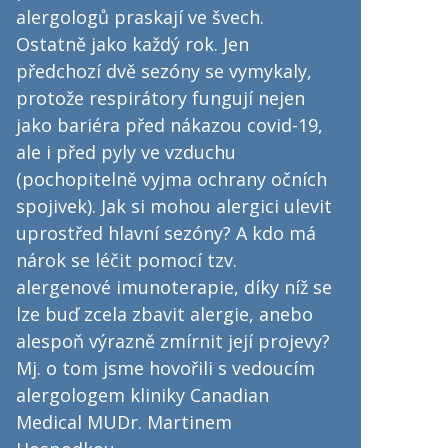
alergologů praskají ve švech.
Ostatně jako každý rok. Jen
předchozí dvě sezóny se vymykaly,
protože respirátory fungují nejen
jako bariéra před nákazou covid-19,
ale i před pyly ve vzduchu
(pochopitelně vyjma ochrany očních
spojivek). Jak si mohou alergici ulevit
uprostřed hlavní sezóny? A kdo má
nárok se léčit pomocí tzv.
alergenové imunoterapie, díky níž se
lze buď zcela zbavit alergie, anebo
alespoň výrazně zmírnit její projevy?
Mj. o tom jsme hovořili s vedoucím
alergologem kliniky Canadian
Medical MUDr. Martinem