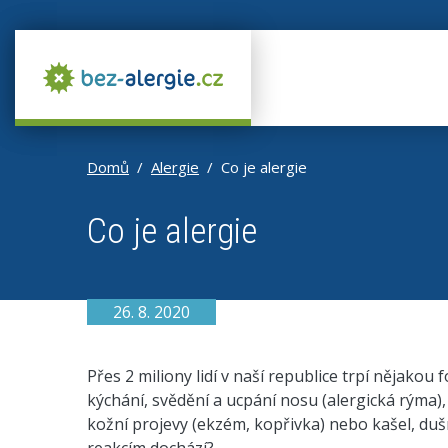
Domů
Alergie
Co je alergie
Co je alergie
26. 8. 2020
Přes 2 miliony lidí v naší republice trpí nějakou
kýchání, svědění a ucpání nosu (alergická rýma), 
kožní projevy (ekzém, kopřivka) nebo kašel, dušn