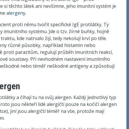
si těchto látek ani nevšimne, jeho imunitní systém je
áme
alergeny
.
nt proti němu tvořit specifické IgE protilátky. Ty
ky imunitního systému. Jde o tzv. žírné buňky, hojně
traktu, kde natrvalo žijí, tedy nekolují krví po těle.
ženy různé působky, například histamin nebo
ě proti parazitům, regulují průběh imunitních reakcí,
ervové soustavy. Při nevhodném nastavení imunitního
k neškodné nebo téměř neškodné antigeny a způsobují
lergen
tilátky a číhají tu na svůj alergen. Každý jednotlivý typ
Proto jsou někteří lidé alergičtí pouze na kočičí alergen
tce), jiní jsou alergičtí téměř na vše, protože mají
ům.