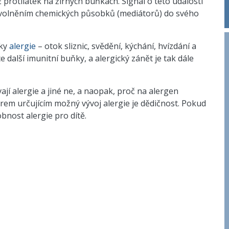
 protilátek na žírných buňkách. Signál o této události
 uvolněním chemických působků (mediátorů) do svého
aky
alergie
– otok sliznic, svědění, kýchání, hvízdání a
e další imunitní buňky, a alergický zánět je tak dále
vají alergie a jiné ne, a naopak, proč na alergen
orem určujícím možný vývoj alergie je dědičnost. Pokud
bnost alergie pro dítě.