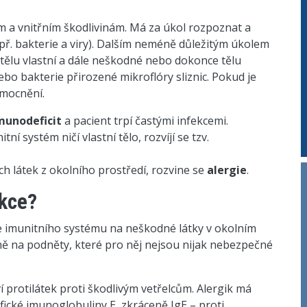
ím a vnitřním škodlivinám. Má za úkol rozpoznat a
(např. bakterie a viry). Dalším neméně důležitým úkolem
y tělu vlastní a dále neškodné nebo dokonce tělu
bo bakterie přirozené mikroflóry sliznic. Pokud je
emocnění.
munodeficit
a pacient trpí častými infekcemi.
ní systém ničí vlastní tělo, rozvíjí se tzv.
h látek z okolního prostředí, rozvine se
alergie
.
akce?
ce imunitního systému na neškodné látky v okolním
ně na podněty, které pro něj nejsou nijak nebezpečné
 protilátek proti škodlivým vetřelcům. Alergik má
ifické imunoglobuliny E, zkráceně IgE – proti