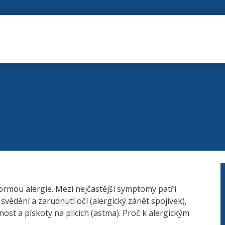
 formou alergie. Mezi nejčastější symptomy patří
svědění a zarudnutí očí (alergický zánět spojivek),
ost a pískoty na plicích (astma). Proč k alergickým