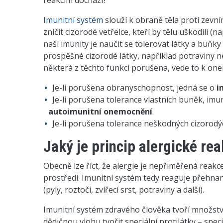
reakcím dochází?
Imunitní systém
slouží k obraně těla proti zevn
zničit cizorodé vetřelce, kteří by tělu uškodili 
naší imunity je naučit se tolerovat látky a buňk
prospěšné cizorodé látky, například potraviny ne
některá z těchto funkcí porušena, vede to k on
Je-li porušena obranyschopnost, jedná se o
i
Je-li porušena tolerance vlastních buněk, imunit
autoimunitní onemocnění
.
Je-li porušena tolerance neškodných cizorodýc
Jaký je princip alergické re
Obecně lze říct, že alergie je nepřiměřená reak
prostředí. Imunitní systém tedy reaguje přehna
(pyly, roztoči, zvířecí srst, potraviny a další).
Imunitní systém zdravého člověka tvoří množství
dědičnou vlohu tvořit speciální protilátky – spec