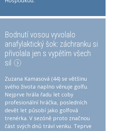
Hospodkou.
Bodnutí vosou vyvolalo
anafylaktický šok: záchranku si
přivolala jen s vypětím všech
sil
Zuzana Kamasová (44) se většinu
svého života naplno věnuje golfu.
Nejprve hrála řadu let coby
profesionální hráčka, posledních
devět let působí jako golfová
trenérka. V sezóně proto značnou
část svých dnů tráví venku. Teprve