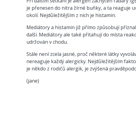
Při dalším setkání je alergen zachycen radary IgE
je přenesen do nitra žírné buňky, a ta reaguje
okolí. Nejdůležitějším z nich je histamin.
Mediátory a histamin již přímo způsobují přízn
další. Mediátory ale také přitahují do místa reakc
udržován v chodu.
Stále není zcela jasné, proč některé látky vyvolá
nereaguje každý alergicky. Nejdůležitějším fakt
je někdo z rodičů alergik, je zvýšená pravděpodo
(jane)