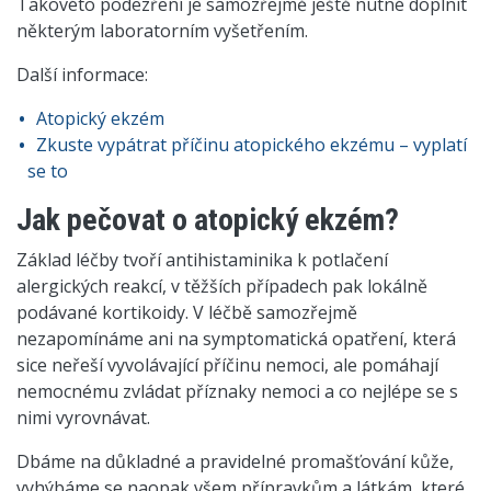
Takovéto podezření je samozřejmě ještě nutné doplnit
některým laboratorním vyšetřením.
Další informace:
Atopický ekzém
Zkuste vypátrat příčinu atopického ekzému – vyplatí
se to
Jak pečovat o atopický ekzém?
Základ léčby tvoří antihistaminika k potlačení
alergických reakcí, v těžších případech pak lokálně
podávané kortikoidy. V léčbě samozřejmě
nezapomínáme ani na symptomatická opatření, která
sice neřeší vyvolávající příčinu nemoci, ale pomáhají
nemocnému zvládat příznaky nemoci a co nejlépe se s
nimi vyrovnávat.
Dbáme na důkladné a pravidelné promašťování kůže,
vyhýbáme se naopak všem přípravkům a látkám, které