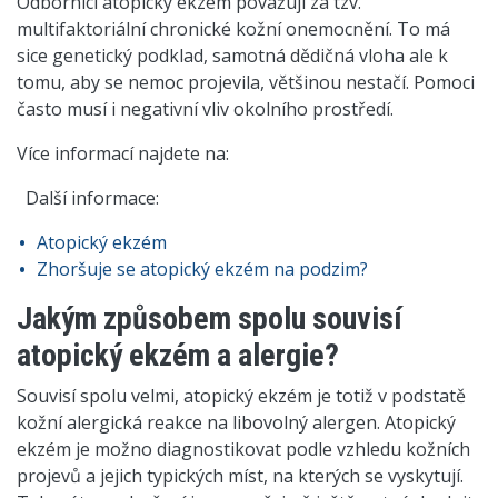
Odborníci atopický ekzém považují za tzv.
multifaktoriální chronické kožní onemocnění. To má
sice genetický podklad, samotná dědičná vloha ale k
tomu, aby se nemoc projevila, většinou nestačí. Pomoci
často musí i negativní vliv okolního prostředí.
Více informací najdete na:
Další informace:
Atopický ekzém
Zhoršuje se atopický ekzém na podzim?
Jakým způsobem spolu souvisí
atopický ekzém a alergie?
Souvisí spolu velmi, atopický ekzém je totiž v podstatě
kožní alergická reakce na libovolný alergen. Atopický
ekzém je možno diagnostikovat podle vzhledu kožních
projevů a jejich typických míst, na kterých se vyskytují.