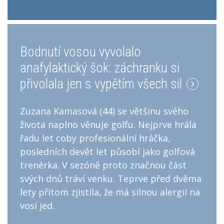
Bodnutí vosou vyvolalo
anafylaktický šok: záchranku si
přivolala jen s vypětím všech sil
Zuzana Kamasová (44) se většinu svého
života naplno věnuje golfu. Nejprve hrála
řadu let coby profesionální hráčka,
posledních devět let působí jako golfová
trenérka. V sezóně proto značnou část
svých dnů tráví venku. Teprve před dvěma
lety přitom zjistila, že má silnou alergii na
vosí jed.