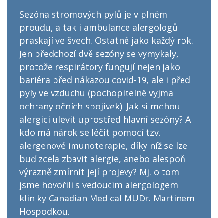
Sezóna stromových pylů je v plném
proudu, a tak i ambulance alergologů
praskají ve švech. Ostatně jako každý rok.
Jen předchozí dvě sezóny se vymykaly,
protože respirátory fungují nejen jako
bariéra před nákazou covid-19, ale i před
pyly ve vzduchu (pochopitelně vyjma
ochrany očních spojivek). Jak si mohou
alergici ulevit uprostřed hlavní sezóny? A
kdo má nárok se léčit pomocí tzv.
alergenové imunoterapie, díky níž se lze
buď zcela zbavit alergie, anebo alespoň
výrazně zmírnit její projevy? Mj. o tom
jsme hovořili s vedoucím alergologem
kliniky Canadian Medical MUDr. Martinem
Hospodkou.