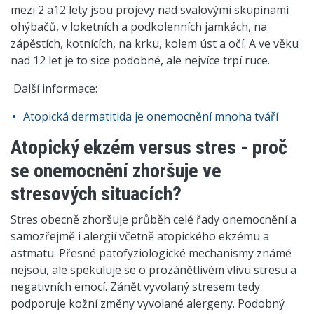
mezi 2 a12 lety jsou projevy nad svalovými skupinami
ohýbačů, v loketních a podkolenních jamkách, na
zápěstích, kotnících, na krku, kolem úst a očí. A ve věku
nad 12 let je to sice podobné, ale nejvíce trpí ruce.
Další informace:
Atopická dermatitida je onemocnění mnoha tváří
Atopický ekzém versus stres - proč
se onemocnění zhoršuje ve
stresových situacích?
Stres obecně zhoršuje průběh celé řady onemocnění a
samozřejmě i alergií včetně atopického ekzému a
astmatu. Přesné patofyziologické mechanismy známé
nejsou, ale spekuluje se o prozánětlivém vlivu stresu a
negativních emocí. Zánět vyvolaný stresem tedy
podporuje kožní změny vyvolané alergeny. Podobný