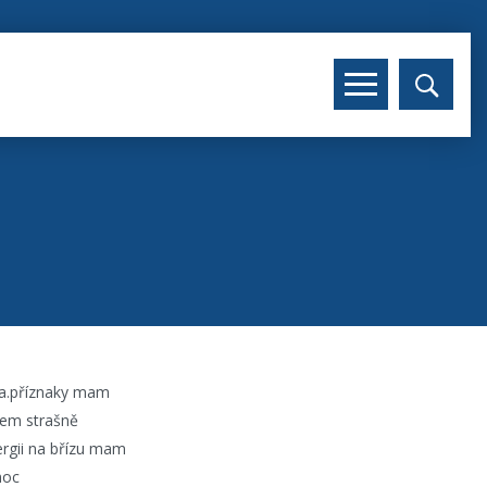
cka.příznaky mam
 sem strašně
ergii na břízu mam
moc