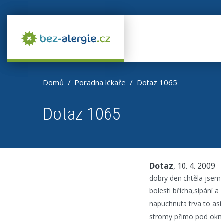
Domů
Poradna lékaře
Dotaz 1065
Dotaz 1065
Dotaz
, 10. 4. 2009
dobry den chtěla jsem
bolesti břicha,sípání 
napuchnuta trva to asi
stromy přimo pod okn