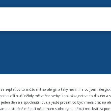
 se zeptat co to můžu mit za alergiii a taky nevim na co jsem alergi
a paleni oší a uší někdy mě začne svrbyt i pokožka,netrva to dlouho a
 jeden den ale spuchnuti i dva,a ještě prosím co bych měla brat na al
ama a strašně mě palí oči a mam stoho rymu děkuji mockrat za po