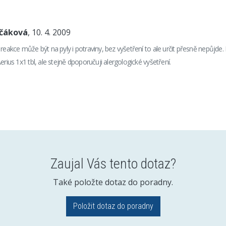
nčáková
, 10. 4. 2009
 reakce může být na pyly i potraviny, bez vyšetření to ale určit přesně nepůjde.
erius 1x1 tbl, ale stejně dpoporučuji alergologické vyšetření.
Zaujal Vás tento dotaz?
Také položte dotaz do poradny.
Položit dotaz do poradny