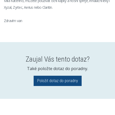
Milá Kateřino, můžete používat oční kapky a nosní spreje, inhalační léky i
Xyzal, Zyrtec, Aerius nebo Claritin.
Zdravím van
Zaujal Vás tento dotaz?
Také položte dotaz do poradny.
Položit dotaz do poradny