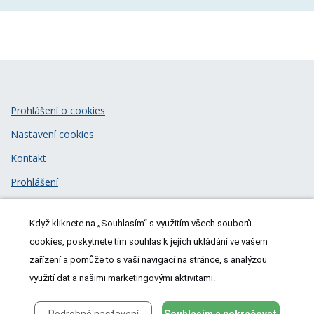
Prohlášení o cookies
Nastavení cookies
Kontakt
Prohlášení
Zásady zpracování osobních údajů
Když kliknete na „Souhlasím“ s využitím všech souborů
© 2026
MeDitorial
| ISSN 1805-3408
cookies, poskytnete tím souhlas k jejich ukládání ve vašem
zařízení a pomůže to s vaší navigací na stránce, s analýzou
využití dat a našimi marketingovými aktivitami.