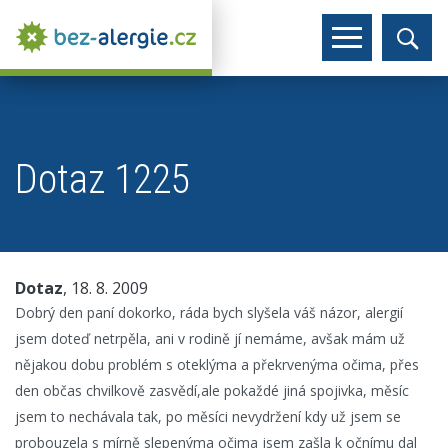
Dotaz 1225
Dotaz
, 18. 8. 2009
Dobrý den paní dokorko, ráda bych slyšela váš názor, alergií
jsem doteď netrpěla, ani v rodině jí nemáme, avšak mám už
nějakou dobu problém s oteklýma a překrvenýma očima, přes
den občas chvilkově zasvědí,ale pokaždé jiná spojivka, měsíc
jsem to nechávala tak, po měsíci nevydržení kdy už jsem se
probouzela s mírně slepenýma očima jsem zašla k očnímu dal