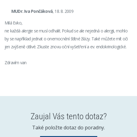
MUDr. Iva Pončáková
, 18. 8. 2009
Milá Evko,
ne každá alergie se musí odhalit. Pokud se ale nejedná o alergii, mohlo
by se například jednat o onemocnění štítné žlázy. Také můžete mít oči
jen zvýšeně citlivé. Zkuste znovu oční vyšetření a ev. endokrinologické.
Zdravím van
Zaujal Vás tento dotaz?
Také položte dotaz do poradny.