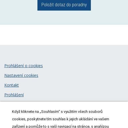
Položit dotaz do poradny
Prohlášení o cookies
Nastavení cookies
Kontakt
Prohlášení
Zásady zpracování osobních údajů
Když kliknete na „Souhlasím“ s využitím všech souborů
© 2026
MeDitorial
| ISSN 1805-3408
cookies, poskytnete tím souhlas k jejich ukládání ve vašem
zařízení a pomůže to s vaší navigací na stránce, s analýzou