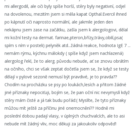
mi allergodil, ale oči byly spíše horší, stěry byly negativní, odjel
na dovolenou, mezitím jsem si měla kapat Opthal.Evercil ihned
po kápnutí oči naprosto normální, ale jakmile jeden den
nekápnu jsem zase na začátku, zašla jsem k alergologovi, dělal
mi kožní testy na dermat. farinae,pteron,břízy,trávy,obilí,psa(
spím s ním v posteli) pelyněk atd...žádná reakce, hodnota IgE 7 ...
nemám rýmu, kýchnu málokdy ( spíše když jsem nachlazená)
alergolog řekl, že to alerg. původu nebude, ať se znovu obrátím
na očního, chci se však zeptat dočetla jsem se, že když se testy
dělají v pylové sezoně nemusí být pravdivé, je to pravda??
Chodím na procházku se psy po loukách,lesích a přitom žádné
jiné příznaky nepociťuji, bojím se, že pan oční nic nevymyslí když
stěry mám čisté a já tak budu pořád:( Myslíte, že tyto příznaky
můžou mít ještě za příčinu jiné onemocnění?? Hodně mi
poslední dobou padají vlasy, v úplných chuchvalcích, ale to asi
nebude mít žádný vliv, moc děkuji za jakoukoliv odpověď!