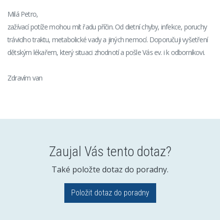
Milá Petro,
zažívací potíže mohou mít řadu příčin. Od dietní chyby, infekce, poruchy
trávicího traktu, metabolické vady a jiných nemocí. Doporučuji vyšetření
dětským lékařem, který situaci zhodnotí a pošle Vás ev. i k odborníkovi.
Zdravím van
Zaujal Vás tento dotaz?
Také položte dotaz do poradny.
Položit dotaz do poradny