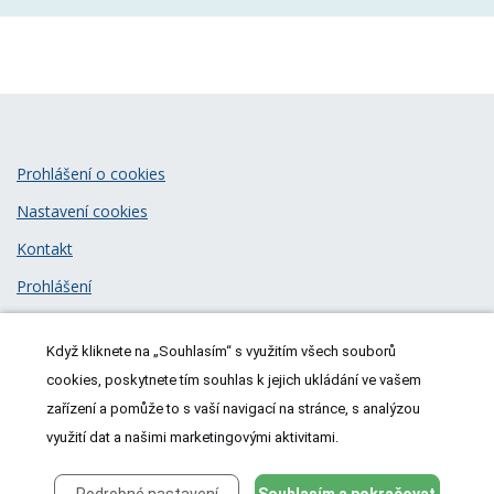
Prohlášení o cookies
Nastavení cookies
Kontakt
Prohlášení
Zásady zpracování osobních údajů
Když kliknete na „Souhlasím“ s využitím všech souborů
© 2026
MeDitorial
| ISSN 1805-3408
cookies, poskytnete tím souhlas k jejich ukládání ve vašem
zařízení a pomůže to s vaší navigací na stránce, s analýzou
využití dat a našimi marketingovými aktivitami.