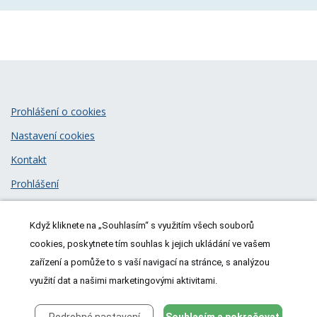
Prohlášení o cookies
Nastavení cookies
Kontakt
Prohlášení
Zásady zpracování osobních údajů
Když kliknete na „Souhlasím“ s využitím všech souborů
© 2026
MeDitorial
| ISSN 1805-3408
cookies, poskytnete tím souhlas k jejich ukládání ve vašem
zařízení a pomůže to s vaší navigací na stránce, s analýzou
využití dat a našimi marketingovými aktivitami.