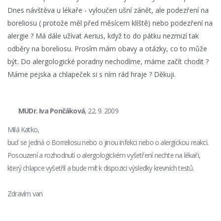
Dnes návštěva u lékaře - vyloučen ušní zánět, ale podezření na
boreliosu ( protože měl před měsícem klíště) nebo podezření na
alergie ? Má dále užívat Aerius, když to do pátku nezmizí tak
odběry na boreliosu. Prosím mám obavy a otázky, co to může
být. Do alergologické poradny nechodíme, máme začít chodit ?
Máme pejska a chlapeček si s ním rád hraje ? Děkuji.
MUDr. Iva Pončáková
, 22. 9. 2009
Milá Katko,
buď se jedná o Borreliosu nebo o jinou infekci nebo o alergickou reakci.
Posouzení a rozhodnutí o alergologickém vyšetření nechte na lékaři,
který chlapce vyšetřil a bude mít k dispozici výsledky krevních testů.
Zdravím van