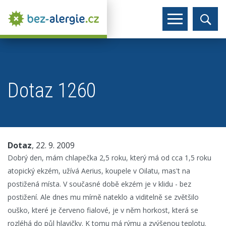
Dotaz 1260
Dotaz
, 22. 9. 2009
Dobrý den, mám chlapečka 2,5 roku, který má od cca 1,5 roku
atopický ekzém, užívá Aerius, koupele v Oilatu, mas't na
postižená místa. V současné době ekzém je v klidu - bez
postižení. Ale dnes mu mírně nateklo a viditelně se zvětšilo
ouško, které je červeno fialové, je v něm horkost, která se
rozléhá do půl hlavičky. K tomu má rýmu a zvýšenou teplotu.