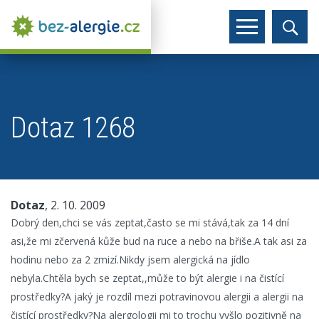
Dotaz 1268
Dotaz
, 2. 10. 2009
Dobrý den,chci se vás zeptat,často se mi stává,tak za 14 dní
asi,že mi zčervená kůže bud na ruce a nebo na břiše.A tak asi za
hodinu nebo za 2 zmizí.Nikdy jsem alergická na jídlo
nebyla.Chtěla bych se zeptat,,může to být alergie i na čistící
prostředky?A jaký je rozdíl mezi potravinovou alergii a alergii na
čistící prostředky?Na alergologii mi to trochu vyšlo pozitivně na