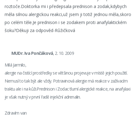
roztoče.Doktorka mi i předepsala prednison a zodak,kdybych
měla silnou alergickou reakci,už jsem ji totiž jednou měla,skoro
po celém těle.Je prednison i se zodakem proti anafylaktickém
šoku?Děkuji za odpověd-Růžičková
MUDr. Iva Pončáková
, 2. 10. 2009
Milá Jarmilo,
alergie na čistící prostředky se většinou projevuje v místě jejich použití.
Nemusí to tak být ale vždy. Potravinová alergie má reakce v zažívacím
traktu ale i na kůži.Prednison i Zodac tlumí alergické reakce, na anafylaxi
je však nutný v první řadě injekční adrenalin.
Zdravím van