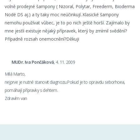
volně prodejné šampony ( Nizoral, Polytar, Freederm, Bioderma
Nodé DS aj.) a ty taky moc neúčinkují..Klasické šampony
nemohu používat vůbec, je to po nich ještě horší. Zajímalo by
mne jestli existuje nějaký přípravek, který by zmírnil svědění?
Případně rozsah onemocnění?Děkuji
MUDr. Iva Pončáková
, 4. 11. 2009
Milá Marto,
nejprve je nutné stanovit diagnozu.Pokud je to opravdu seborhoea,
pomáhají přípravky s dehtem.
Zdravím van