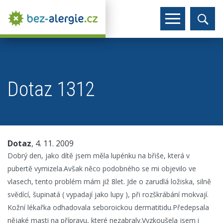
Dotaz 1312
Dotaz
, 4. 11. 2009
Dobrý den, jako dítě jsem měla lupénku na břiše, která v
pubertě vymizela.Avšak něco podobného se mi objevilo ve
vlasech, tento problém mám již 8let. Jde o zarudlá ložiska, silně
svědící, šupinatá ( vypadají jako lupy ), při rozškrábání mokvají.
Kožní lékařka odhadovala seboroickou dermatitidu.Předepsala
nějaké masti na přípravu, které nezabraly.Vyzkoušela jsem i