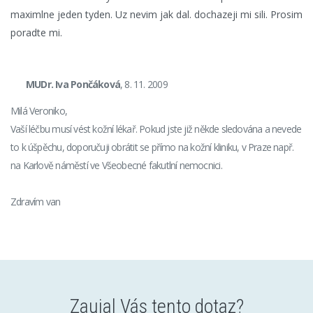
maximlne jeden tyden. Uz nevim jak dal. dochazeji mi sili. Prosim
poradte mi.
MUDr. Iva Pončáková
, 8. 11. 2009
Milá Veroniko,
Vaší léčbu musí vést kožní lékař. Pokud jste již někde sledována a nevede
to k úšpěchu, doporučuji obrátit se přímo na kožní kliniku, v Praze např.
na Karlově náměstí ve Všeobecné fakutlní nemocnici.
Zdravím van
Zaujal Vás tento dotaz?