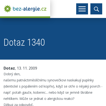
Dotaz 1340
Dotaz
, 13. 11. 2009
Dobrý den,
našemu patnáctiměslíčnímu synovečkovi naskakují pupínky
(identické s popálením od kopřiv), když se otře o nějaký povrch -
např. potah gauče, koberec... nebo když se jemně škrábne
nehtíkem. Může se jednat o alergickou reakci?
Děkuji za odpověď..