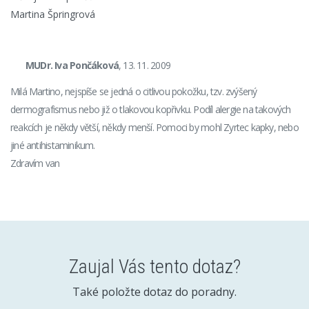
Martina Špringrová
MUDr. Iva Pončáková
, 13. 11. 2009
Milá Martino, nejspíše se jedná o citlivou pokožku, tzv. zvýšený
dermografismus nebo již o tlakovou kopřivku. Podíl alergie na takových
reakcích je někdy větší, někdy menší. Pomoci by mohl Zyrtec kapky, nebo
jiné antihistaminikum.
Zdravím van
Zaujal Vás tento dotaz?
Také položte dotaz do poradny.