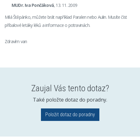
MUDr. Iva Pončáková
, 13. 11. 2009
Milá Štěpánko, můžete brát například Paralen nebo Aulin. Musíte číst
příbalové letáky léků a informace o potravinách.
Zdravím van
Zaujal Vás tento dotaz?
Také položte dotaz do poradny.
Položit dotaz do poradny