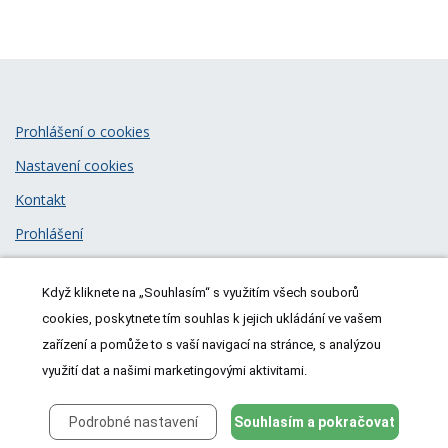
Prohlášení o cookies
Nastavení cookies
Kontakt
Prohlášení
Zásady zpracování osobních údajů
Když kliknete na „Souhlasím“ s využitím všech souborů
© 2026
MeDitorial
| ISSN 1805-3408
cookies, poskytnete tím souhlas k jejich ukládání ve vašem
zařízení a pomůže to s vaší navigací na stránce, s analýzou
využití dat a našimi marketingovými aktivitami.
Podrobné nastavení
Souhlasím a pokračovat