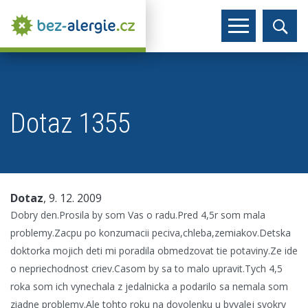
Dotaz 1355
Dotaz
, 9. 12. 2009
Dobry den.Prosila by som Vas o radu.Pred 4,5r som mala
problemy.Zacpu po konzumacii peciva,chleba,zemiakov.Detska
doktorka mojich deti mi poradila obmedzovat tie potaviny.Ze ide
o nepriechodnost criev.Casom by sa to malo upravit.Tych 4,5
roka som ich vynechala z jedalnicka a podarilo sa nemala som
ziadne problemy.Ale tohto roku na dovolenku u byvalej svokry