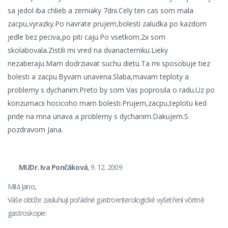
sa jedol iba chlieb a zemiaky 7dni.Cely ten cas som mala
zacpu,vyrazky.Po navrate prujem,bolesti zaludka po kazdom
jedle bez peciva,po piti caju.Po vsetkom.2x som
skolabovala.Zistili mi vred na dvanacterniku.Lieky
nezaberaju.Mam dodrziavat suchu dietu.Ta mi sposobuje tiez
bolesti a zacpu.Byvam unavena.Slaba,mavam teploty a
problemy s dychanim.Preto by som Vas poprosila o radu.Uz po
konzumacii hocicoho mam bolesti.Prujem,zacpu,teplotu ked
pride na mna unava a problemy s dychanim.Dakujem.S
pozdravom Jana.
MUDr. Iva Pončáková
, 9. 12. 2009
Milá Jano,
Váše obtíže zasluhují pořádné gastroenterologické vyšetření včetně
gastroskopie.