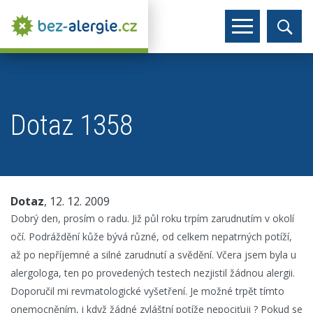
Dotaz 1358
Dotaz
, 12. 12. 2009
Dobrý den, prosím o radu. Již půl roku trpím zarudnutím v okolí
očí. Podráždění kůže bývá různé, od celkem nepatrných potíží,
až po nepříjemné a silné zarudnutí a svědění. Včera jsem byla u
alergologa, ten po provedených testech nezjistil žádnou alergii.
Doporučil mi revmatologické vyšetření. Je možné trpět tímto
onemocněním, i když žádné zvláštní potíže nepociťuji ? Pokud se