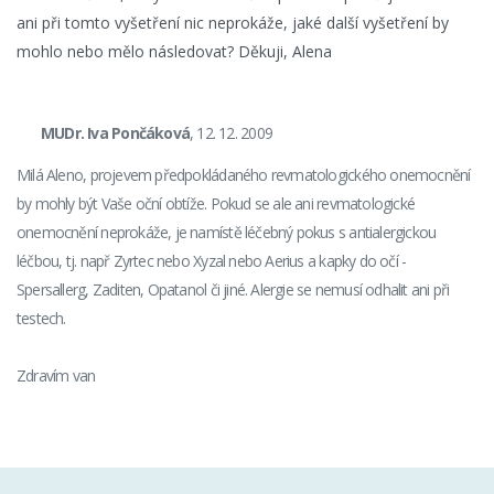
ani při tomto vyšetření nic neprokáže, jaké další vyšetření by
mohlo nebo mělo následovat? Děkuji, Alena
MUDr. Iva Pončáková
, 12. 12. 2009
Milá Aleno, projevem předpokládaného revmatologického onemocnění
by mohly být Vaše oční obtíže. Pokud se ale ani revmatologické
onemocnění neprokáže, je namístě léčebný pokus s antialergickou
léčbou, tj. např Zyrtec nebo Xyzal nebo Aerius a kapky do očí -
Spersallerg, Zaditen, Opatanol či jiné. Alergie se nemusí odhalit ani při
testech.
Zdravím van