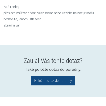
Milá Lenko,
přes den můžete přidat Mucosolvan nebo Hedelix, na noc je raději
nedávejte, jenom Dithiaden.
Zdravím van
Zaujal Vás tento dotaz?
Také položte dotaz do poradny.
Položit dotaz do poradny