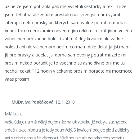
uz ne ze jsem potratila pak me vysetrili sestricky a rekli mi ze
jsem tehotna ale ze dite prestalo rust a ze jsi mam vybrat
interupci nebo prasky pri kterych samovolne potratim doma .
Vubec tomu nerozumim neverim jim rekli mi trikrat jinou verzi a
vubec nemam zadne bolesti zatim 4 dny krvacim ale zadne
bolesti ani nic vic nemam nevim co mam dale delat ja jsi mam
jit pro prasky a udelat jsi doma samovolny potrat muzete mi
prosim nekdo poradit je to vsechno strasne divne oni me tu
nechali cekat ¨12 hodin v cekarne prosim poradte mi mocmocc
vaas prosim
MUDr. Iva Pončáková
, 12. 1. 2010
Milá Lucie,
Vaše údaje na mě dělají dojem, že na ultrazvuku již nebyla zachycena
srdeční akce plodu a je tedy odumřelý. S krvácení odejde plod z dělohy,
ani si toho nemusíte všimnout. Většinou se ale po takovém potratu