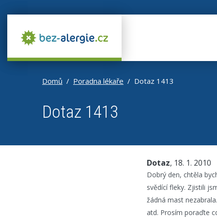
Domů
Poradna lékaře
Dotaz 1413
Dotaz 1413
Dotaz
, 18. 1. 2010
Dobrý den, chtěla bych
svědící fleky. Zjistil
žádná mast nezabrala.
atd. Prosím poraďte co