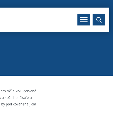
olem očí a krku červené
x u kožního lékaře a
by jedl kořeněná jídla