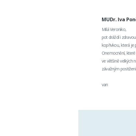
MUDr. Iva Po
Milá Veroniko,
pot dráždí i zdravou
kopřivkou, která j
Onemocnění, které s
ve většině velkých
závažným postižení
van