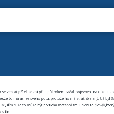
 se zeptat příteli se asi před půl rokem začali objevovat na rukou, k
i jsme,že to má asi ze svého potu, protože ho má strašně slaný. Už byl 3
 Myslím si,že to může být porucha metabolismu. Není to člověk,který 
 s tím.