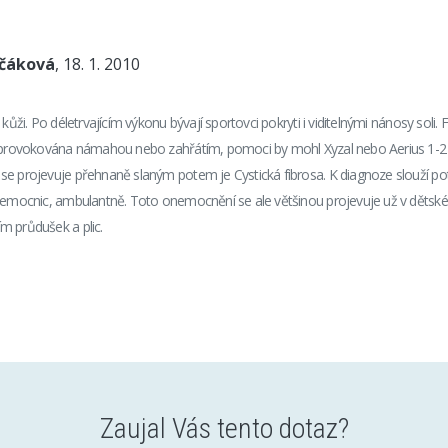
nčáková
, 18. 1. 2010
 kůži. Po déletrvajícím výkonu bývají sportovci pokryti i viditelnými nánosy soli
e provokována námahou nebo zahřátím, pomoci by mohl Xyzal nebo Aerius 1-2 
e projevuje přehnaně slaným potem je Cystická fibrosa. K diagnoze slouží potn
 nemocnic, ambulantně. Toto onemocnění se ale většinou projevuje už v děts
m průdušek a plic.
Zaujal Vás tento dotaz?