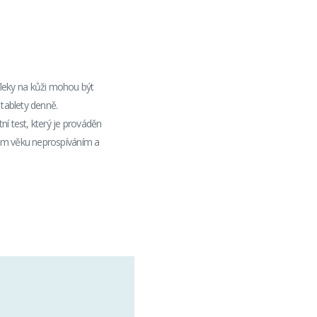
. Fleky na kůži mohou být
tablety denně.
í test, který je prováděn
kém věku neprospíváním a