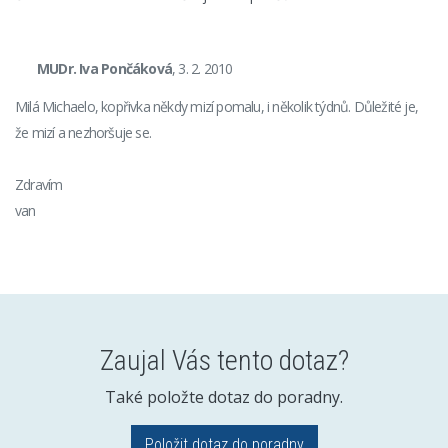
MUDr. Iva Pončáková
, 3. 2. 2010
Milá Michaelo, kopřivka někdy mizí pomalu, i několik týdnů. Důležité je,
že mizí a nezhoršuje se.
Zdravím
van
Zaujal Vás tento dotaz?
Také položte dotaz do poradny.
Položit dotaz do poradny