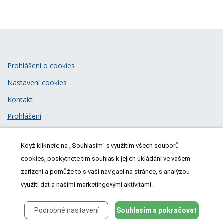
Prohlášení o cookies
Nastavení cookies
Kontakt
Prohlášení
Zásady zpracování osobních údajů
Když kliknete na „Souhlasím“ s využitím všech souborů
© 2026
MeDitorial
| ISSN 1805-3408
cookies, poskytnete tím souhlas k jejich ukládání ve vašem
zařízení a pomůže to s vaší navigací na stránce, s analýzou
využití dat a našimi marketingovými aktivitami.
Podrobné nastavení
Souhlasím a pokračovat