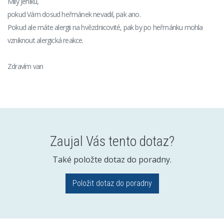
Milý Jeníku,
pokud Vám dosud heřmánek nevadil, pak ano.
Pokud ale máte alergii na hvězdnicovité, pak by po heřmánku mohla
vzniknout alergická reakce.
Zdravím van
Zaujal Vás tento dotaz?
Také položte dotaz do poradny.
Položit dotaz do poradny