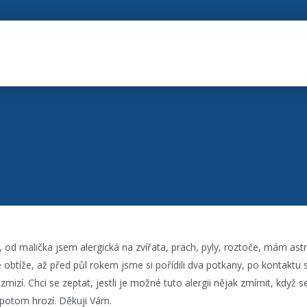
, od malička jsem alergická na zvířata, prach, pyly, roztoče, mám as
obtíže, až před půl rokem jsme si pořídili dva potkany, po kontaktu 
mizí. Chci se zeptat, jestli je možné tuto alergii nějak zmírnit, když 
 potom hrozí. Děkuji Vám.