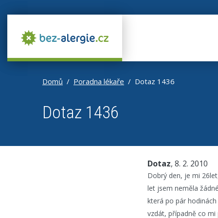
Domů
Poradna lékaře
Dotaz 1436
Dotaz 1436
Dotaz
, 8. 2. 2010
Dobrý den, je mi 26let
let jsem neměla žádné 
která po pár hodinách z
vzdát, případně co mi