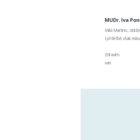
MUDr. Iva Po
Milá Martino, obtíž
I při léčbě však ris
Zdravím
van