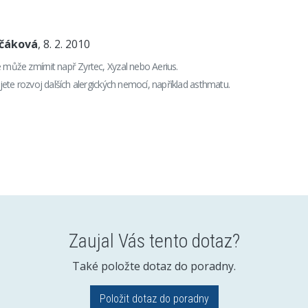
nčáková
, 8. 2. 2010
e může zmírnit např Zyrtec, Xyzal nebo Aerius.
kujete rozvoj dalších alergických nemocí, například asthmatu.
Zaujal Vás tento dotaz?
Také položte dotaz do poradny.
Položit dotaz do poradny