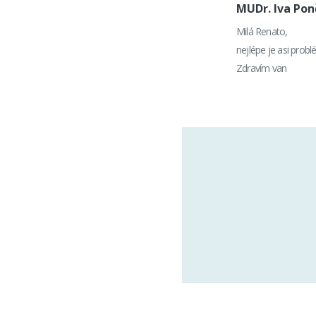
MUDr. Iva Po
Milá Renato,
nejlépe je asi prob
Zdravím van