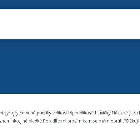
i vyrojily červené puntíky velikosti špendlíkové hlavičky.Některé jsou 
 znamínko,jiné hladké.Poradíte mi prosím kam se mám obrátit?Děkuji