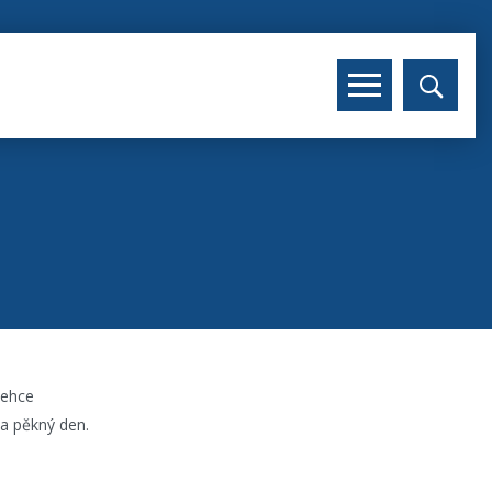
lehce
 a pěkný den.