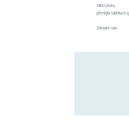
Milá Lenko,
přimějte tatínka k vy
Zdravím van