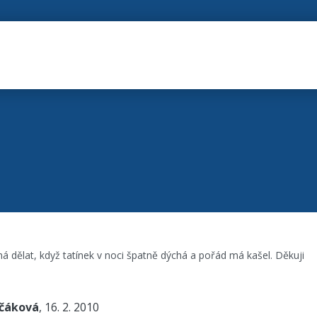
má dělat, když tatínek v noci špatně dýchá a pořád má kašel. Děkuji
nčáková
, 16. 2. 2010