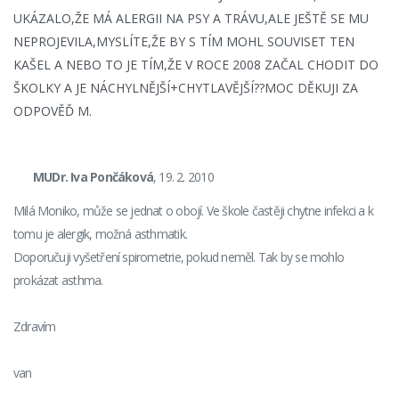
UKÁZALO,ŽE MÁ ALERGII NA PSY A TRÁVU,ALE JEŠTĚ SE MU
NEPROJEVILA,MYSLÍTE,ŽE BY S TÍM MOHL SOUVISET TEN
KAŠEL A NEBO TO JE TÍM,ŽE V ROCE 2008 ZAČAL CHODIT DO
ŠKOLKY A JE NÁCHYLNĚJŠÍ+CHYTLAVĚJŠÍ??MOC DĚKUJI ZA
ODPOVĚĎ M.
MUDr. Iva Pončáková
, 19. 2. 2010
Milá Moniko, může se jednat o obojí. Ve škole častěji chytne infekci a k
tomu je alergik, možná asthmatik.
Doporučuji vyšetření spirometrie, pokud neměl. Tak by se mohlo
prokázat asthma.
Zdravím
van