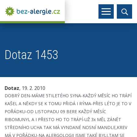
Dotaz 1453
Dotaz
, 19. 2. 2010
DOBRÝ DEN-MÁME 5TILETÉHO SYNA-KAŽDÝ MĚSÍC HO TRÁPÍ
KAŠEL A NĚKDY SE K TOMU PŘIDÁ I RÝMA-PŘES LÉTO JE TO V
POŘÁDKU-OD LISTOPADU 09 BERE KAŽDÝ MĚSÍC
RIBOMUNYL A I PŘESTO HO TO TRÁPÍ-UŽ 3x MĚL ZÁNĚT
STŘEDNÍHO UCHA TAK MÁ VYNDANÉ NOSNÍ MANDLE,KREV
MÁ V POŘÁDKU-NA ALERGOLOGII JSME TAKÉ BYLI,TAM SE