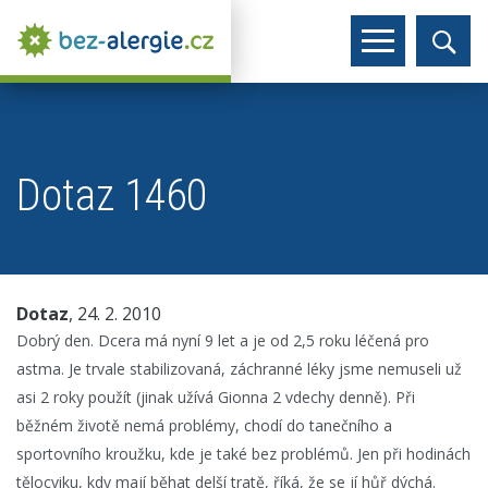
Dotaz 1460
Dotaz
, 24. 2. 2010
Dobrý den. Dcera má nyní 9 let a je od 2,5 roku léčená pro
astma. Je trvale stabilizovaná, záchranné léky jsme nemuseli už
asi 2 roky použít (jinak užívá Gionna 2 vdechy denně). Při
běžném životě nemá problémy, chodí do tanečního a
sportovního kroužku, kde je také bez problémů. Jen při hodinách
tělocviku, kdy mají běhat delší tratě, říká, že se jí hůř dýchá.