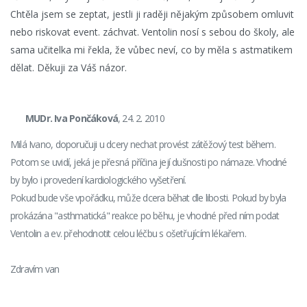
Chtěla jsem se zeptat, jestli ji raději nějakým způsobem omluvit
nebo riskovat event. záchvat. Ventolin nosí s sebou do školy, ale
sama učitelka mi řekla, že vůbec neví, co by měla s astmatikem
dělat. Děkuji za Váš názor.
MUDr. Iva Pončáková
, 24. 2. 2010
Milá Ivano, doporučuji u dcery nechat provést zátěžový test během.
Potom se uvidí, jeká je přesná příčina její dušnosti po námaze. Vhodné
by bylo i provedení kardiologického vyšetření.
Pokud bude vše vpořádku, může dcera běhat dle libosti. Pokud by byla
prokázána "asthmatická" reakce po běhu, je vhodné před ním podat
Ventolin a ev. přehodnotit celou léčbu s ošetřujícím lékařem.
Zdravím van