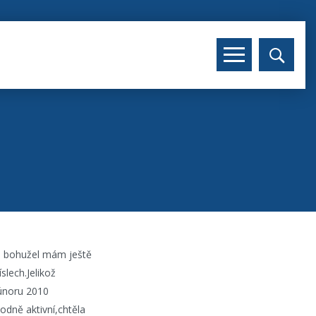
e bohužel mám ještě
slech.Jelikož
 únoru 2010
odně aktivní,chtěla