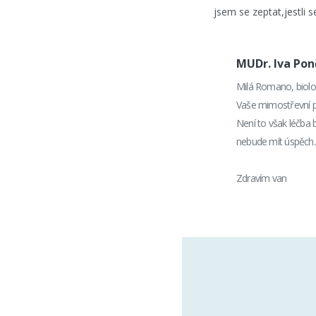
jsem se zeptat,jestli s
MUDr. Iva Po
Milá Romano, biolog
Vaše mimostřevní př
Není to však léčba b
nebude mít úspěch.
Zdravím van