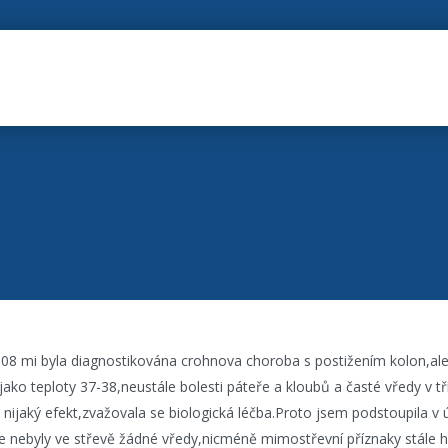
08 mi byla diagnostikována crohnova choroba s postižením kolon,al
ako teploty 37-38,neustále bolesti páteře a kloubů a časté vředy v tří
nijaký efekt,zvažovala se biologická léčba.Proto jsem podstoupila v
le nebyly ve střevě žádné vředy,nicméně mimostřevní příznaky stále h