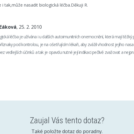
e i tak,může nasadit biologická léčba.Děkuji R.
nčáková
, 25. 2. 2010
ická léčba je užívána i u dalších autoimunitních onemocnění, která mají těžký
íznaky pod kontrolou, je na ošetřujícím lékaři, aby zvážil vhodnost jejího nasa
ez vedlejších účinků a tak je opavdu nutné její indikaci pečlivě zvažovat a nejpr
Zaujal Vás tento dotaz?
Také položte dotaz do poradny.