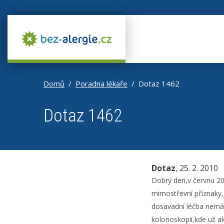
Domů
Poradna lékaře
Dotaz 1462
Dotaz 1462
Dotaz
, 25. 2. 2010
Dobrý den,v červnu 20
mimostřevní příznaky,j
dosavadní léčba nemá 
kolonoskopii,kde už a