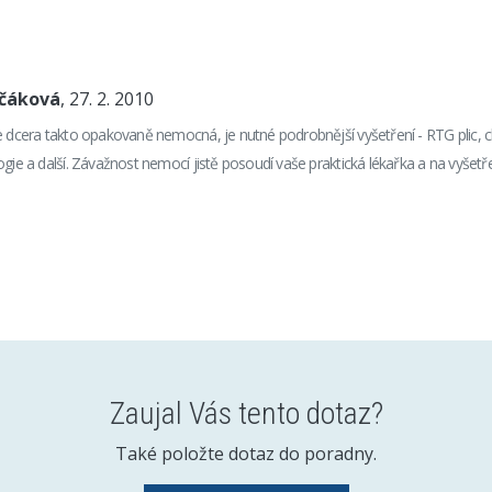
nčáková
, 27. 2. 2010
e dcera takto opakovaně nemocná, je nutné podrobnější vyšetření - RTG plic, ch
gie a další. Závažnost nemocí jistě posoudí vaše praktická lékařka a na vyšetře
Zaujal Vás tento dotaz?
Také položte dotaz do poradny.