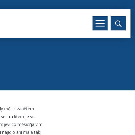
ždy měsic zanětem
sestru ktera je ve
rojevi co měsic?ja vim
 najidlo ani mala tak