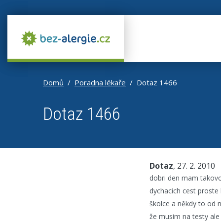
Domů
Poradna lékaře
Dotaz 1466
Dotaz 1466
Dotaz
, 27. 2. 2010
dobri den mam takovo
dychacich cest proste 
školce a někdy to od n
že musim na testy ale 