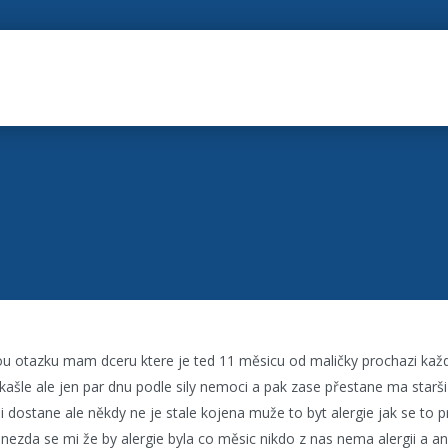
u otazku mam dceru ktere je ted 11 měsicu od maličky prochazi ka
kašle ale jen par dnu podle sily nemoci a pak zase přestane ma starši 
i dostane ale někdy ne je stale kojena muže to byt alergie jak se to p
nezda se mi že by alergie byla co měsic nikdo z nas nema alergii a ani