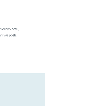
loridy v potu,
ní vás pošle.