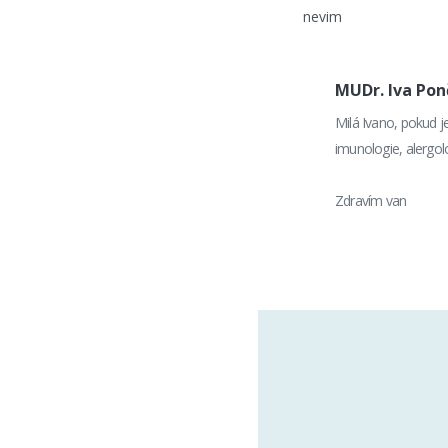
nevim
MUDr. Iva Po
Milá Ivano, pokud j
imunologie, alergolo
Zdravím van