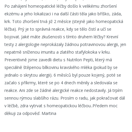
Po zahájení homeopatické léčby došlo k velikému zhoršení
ekzému a jeho lokalizaci i na další části těla jako bříško, záda,
krk. Toto zhoršení trvá již 2 měsíce (stejně jako homeopatická
léčba). Prý je to správná reakce, kdy se tělo čistí a učí se
bojovat. Jaké máte zkušenosti s tímto druhem léčby? Krevní
testy z alergologie neprokázaly žádnou potravinovou alergii, jen
nepatrně sníženou imunitu a zlatého stafylokoka v krku.
Preventivně jsme zavedli dietu s Nutrilon Pepti, který má
speciálně štěpenou bílkovinu kravského mléka (pokud by se
jednalo o skrytou alergii). 6 měsíců byl pouze kojený, poté se
začalo s příkrmy, které se po 4 dnech měnily a sledovala se
reakce. Ani zde se žádné alergické reakce nedostavily. Já trpím
sennou rýmou slabšího rázu. Prosím o radu, jak pokračovat dál
v léčbě, zdra vytrvat s homeopatickou léčbou..Předem moc
děkuji za odpověď. Martina