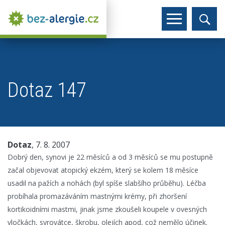
Dotaz 147
Dotaz
, 7. 8. 2007
Dobrý den, synovi je 22 měsíců a od 3 měsíců se mu postupně
začal objevovat atopický ekzém, který se kolem 18 měsíce
usadil na pažích a nohách (byl spíše slabšího průběhu). Léčba
probíhala promazáváním mastnými krémy, při zhoršení
kortikoidními mastmi, jinak jsme zkoušeli koupele v ovesných
vločkách, syrovátce, škrobu, olejích apod, což nemělo účinek.