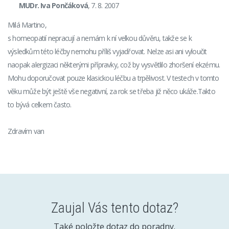
MUDr. Iva Pončáková
, 7. 8. 2007
Milá Martino,
s homeopatií nepracují a nemám k ní velkou důvěru, takže se k
výsledkům této léčby nemohu příliš vyjadřovat. Nelze asi ani vyloučit
naopak alergizaci některými přípravky, což by vysvětlilo zhoršení ekzému.
Mohu doporučovat pouze klasickou léčbu a trpělivost. V testech v tomto
věku může být ještě vše negativní, za rok se třeba již něco ukáže.Takto
to bývá celkem často.
Zdravím van
Zaujal Vás tento dotaz?
Také položte dotaz do poradny.