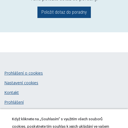
Položit dotaz do poradny
Prohlášení o cookies
Nastavení cookies
Kontakt
Prohlášení
Zásady zpracování osobních údajů
Když kliknete na „Souhlasím“ s využitím všech souborů
© 2026
MeDitorial
| ISSN 1805-3408
cookies, poskytnete tím souhlas k jejich ukládání ve vašem