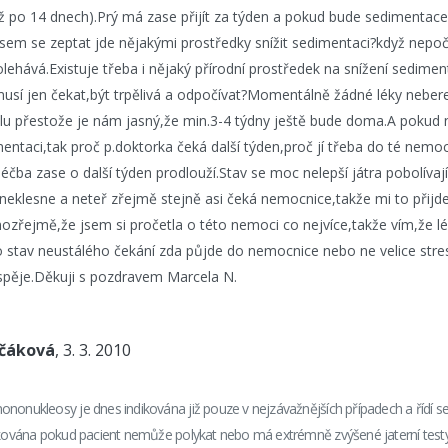
až po 14 dnech).Prý má zase přijít za týden a pokud bude sedimentace 
sem se zeptat jde nějakými prostředky snížit sedimentaci?když nepoč
lehává.Existuje třeba i nějaký přírodní prostředek na snížení sedime
musí jen čekat,být trpělivá a odpočívat?Momentálně žádné léky nebere
u přestože je nám jasný,že min.3-4 týdny ještě bude doma.A pokud 
ntaci,tak proč p.doktorka čeká další týden,proč jí třeba do té nemoc
léčba zase o další týden prodlouží.Stav se moc nelepší játra pobolívají
neklesne a neteř zřejmě stejně asi čeká nemocnice,takže mi to přijd
ozřejmě,že jsem si pročetla o této nemoci co nejvíce,takže vím,že lé
o stav neustálého čekání zda půjde do nemocnice nebo ne velice stres
pěje.Děkuji s pozdravem Marcela N.
nčáková
, 3. 3. 2010
nonukleosy je dnes indikována již pouze v nejzávažnějších případech a řídí s
dikována pokud pacient nemůže polykat nebo má extrémně zvýšené jaterní test