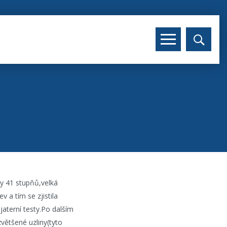
y 41 stupňů,velká
v a tím se zjistila
jaterní testy.Po dalším
zvětšené uzliny(tyto