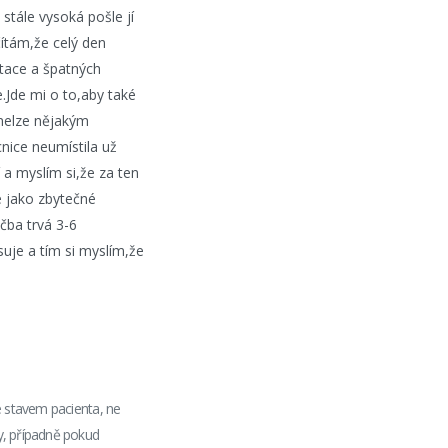
stále vysoká pošle jí
ítám,že celý den
ntace a špatných
.Jde mi o to,aby také
nelze nějakým
nice neumístila už
 a myslím si,že za ten
e jako zbytečné
čba trvá 3-6
uje a tím si myslím,že
e stavem pacienta, ne
y, případně pokud