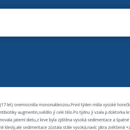
(17 let) onemocněla mononukleozou.První týden měla vysoké horečk
antibiotiky augmentin,svědilo jí celé tělo.Po týdnu jí vzala p.doktorka kre
ala jaterní dietu,z krve byla zjištěna vysoká sedimentace a špatné 
rně klesly,ale sedimentace zůstala stále vysoká,navíc játra zvětšená +