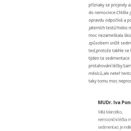
příznaky se projevily 
do nemocnice.Chtěla j
opravdu odpočívá a po
jaterních testů?nebo 
moc nezameškala škol
způsobem snížit sedime
teď,protože takhle se 
týden ta sedimentace 
protahování léčby.Sam
měsíců,ale neteř tent
taky tomu moc nepros
MUDr. Iva Po
Milá Marcelko,
nemocniční léčba mo
sedimentací. Je in