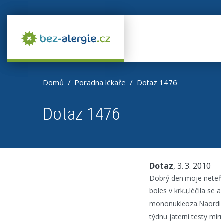
Domů
Poradna lékaře
Dotaz 1476
Dotaz 1476
Dotaz
, 3. 3. 2010
Dobrý den moje neteř
boles v krku,léčila se 
mononukleoza.Naordinov
týdnu jaterní testy mí