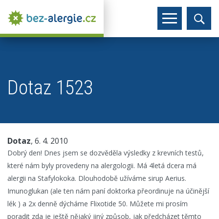
Dotaz 1523
Dotaz
, 6. 4. 2010
Dobrý den! Dnes jsem se dozvěděla výsledky z krevních testů,
které nám byly provedeny na alergologii. Má 4letá dcera má
alergii na Stafylokoka. Dlouhodobě užíváme sirup Aerius.
Imunoglukan (ale ten nám paní doktorka přeordinuje na účinější
lék ) a 2x denně dýcháme Flixotide 50. Můžete mi prosím
poradit zda je ještě nějaký jiný způsob, jak předcházet těmto