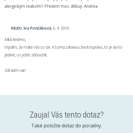
alergickým reakcím? Předem moc děkuji. Andrea
MUDr. Iva Pončáková
, 6. 4. 2010
Milá Andreo,
myslím, že máte vše co lze. K tomu zdravou životosprávu, to je asi to
jediné, co ještě zdůraznit.
Zdravím van
Zaujal Vás tento dotaz?
Také položte dotaz do poradny.