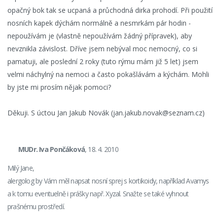
opačný bok tak se ucpaná a průchodná dirka prohodí. Při použití
nosních kapek dýchám normálně a nesmrkám pár hodin -
nepoužívám je (vlastně nepoužívám žádný přípravek), aby
nevznikla závislost. Dříve jsem nebýval moc nemocný, co si
pamatuji, ale poslední 2 roky (tuto rýmu mám již 5 let) jsem
velmi náchylný na nemoci a často pokašlávám a kýchám. Mohli
by jste mi prosím nějak pomoci?
Děkuji. S úctou Jan Jakub Novák (jan.jakub.novak@seznam.cz)
MUDr. Iva Pončáková
, 18. 4. 2010
Milý Jane,
alergolog by Vám měl napsat nosní sprej s kortikoidy, například Avamys
a k tomu eventuelně i prášky např. Xyzal. Snažte se také vyhnout
prašnému prostředí.