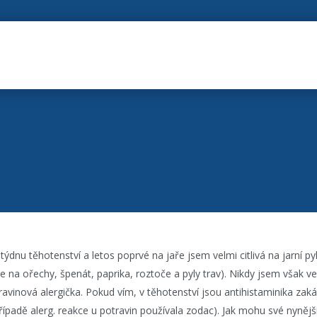
ýdnu těhotenství a letos poprvé na jaře jsem velmi citlivá na jarní pyl
e na ořechy, špenát, paprika, roztoče a pyly trav). Nikdy jsem však v
avinová alergička. Pokud vím, v těhotenství jsou antihistaminika zak
padě alerg. reakce u potravin používala zodac). Jak mohu své nynější