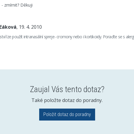
 - zmírnit? Děkuji
nčáková
, 19. 4. 2010
nství lze použít intranasální spreje- cromony nebo i kortikoidy. Poraďte se s al
Zaujal Vás tento dotaz?
Také položte dotaz do poradny.
Položit dotaz do poradny