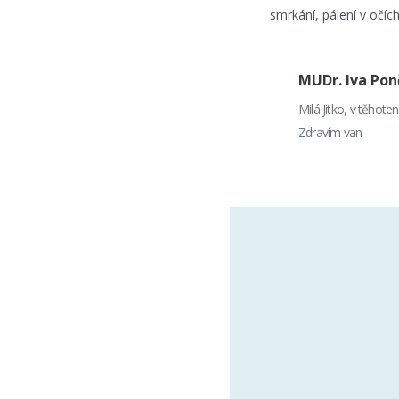
smrkání, pálení v očích
MUDr. Iva Po
Milá Jitko, v těhote
Zdravím van