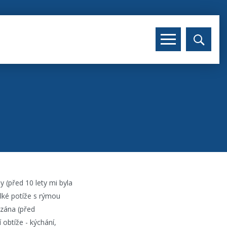
y (před 10 lety mi byla
elké potíže s rýmou
ázána (před
 obtíže - kýchání,