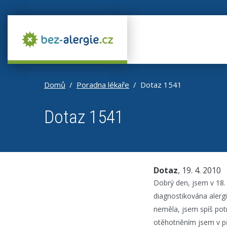
Domů
Poradna lékaře
Dotaz 1541
Dotaz 1541
Dotaz
, 19. 4. 2010
Dobrý den, jsem v 18. t
diagnostikována alergi
neměla, jsem spíš potr
otěhotněním jsem v pří