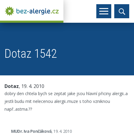
Dotaz 1542
Dotaz
, 19. 4. 2010
dobry den chtela bych se zeptat jake jsou hlavní přiciny alergii..a
jestli budu mit nelecenou alergii..muze s toho vzniknou
např..astma.??
MUDr. Iva Pončáková
, 19. 4. 2010