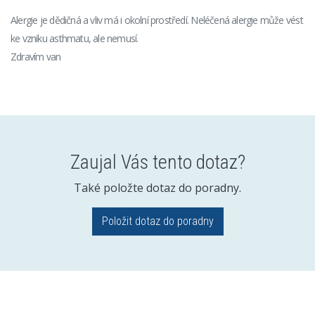
Alergie je dědičná a vliv má i okolní prostředí. Neléčená alergie může vést
ke vzniku asthmatu, ale nemusí.
Zdravím van
Zaujal Vás tento dotaz?
Také položte dotaz do poradny.
Položit dotaz do poradny