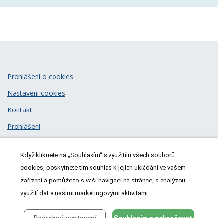
Prohlášení o cookies
Nastavení cookies
Kontakt
Prohlášení
Zásady zpracování osobních údajů
Když kliknete na „Souhlasím“ s využitím všech souborů
© 2026
MeDitorial
| ISSN 1805-3408
cookies, poskytnete tím souhlas k jejich ukládání ve vašem
zařízení a pomůže to s vaší navigací na stránce, s analýzou
využití dat a našimi marketingovými aktivitami.