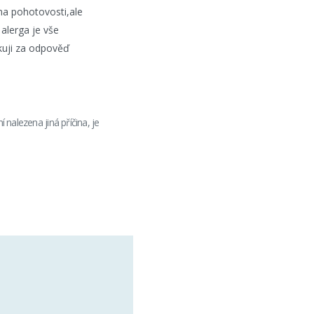
na pohotovosti,ale
alerga je vše
kuji za odpověď
 nalezena jiná příčina, je