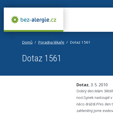
Domů
Poradna lékaře
Dotaz 1561
Dotaz 1561
Dotaz
, 3. 5. 2010
Dobrý den.Mám 3létého
nocí.Synek nastoupil 
něco dráždí.Přes den t
zahleněný.Jsme evidov