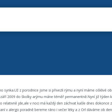
 synka.Už z porodnice jsme si přivezli rýmu a nyní máme ošklivé o
v září 2009 do školky arýmu máne téměř permanentně.Nyní již týden k
o relativně jde,ale v noci má každý den záchvat kašle dnes dokonce z
aní v alergo poradně bereme ráno i večer léky a z Orl dáváme ob den 