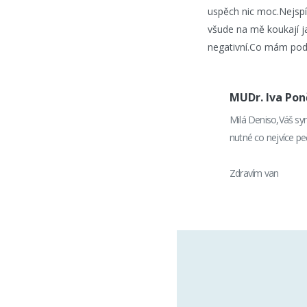
uspěch nic moc.Nejspí
všude na mě koukají ja
negativní.Co mám podn
MUDr. Iva Po
Milá Deniso,Váš syn 
nutné co nejvíce peč
Zdravím van