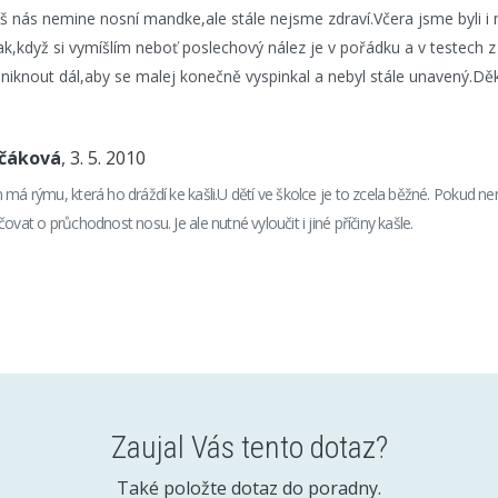
š nás nemine nosní mandke,ale stále nejsme zdraví.Včera jsme byli i 
k,když si vymíšlím neboť poslechový nález je v pořádku a v testech z 
iknout dál,aby se malej konečně vyspinkal a nebyl stále unavený.Dě
nčáková
, 3. 5. 2010
má rýmu, která ho dráždí ke kašli.U dětí ve školce je to zcela běžné. Pokud není
ovat o průchodnost nosu. Je ale nutné vyloučit i jiné příčiny kašle.
Zaujal Vás tento dotaz?
Také položte dotaz do poradny.