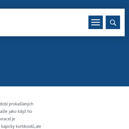
bdobí prokašlaných
ašle jako když ho
vracel.Je
kapicky kortikoidů,ale