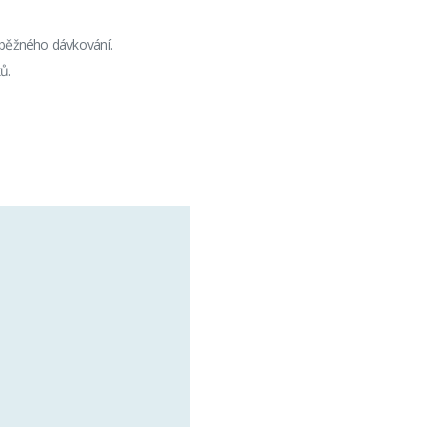
 běžného dávkování.
ů.