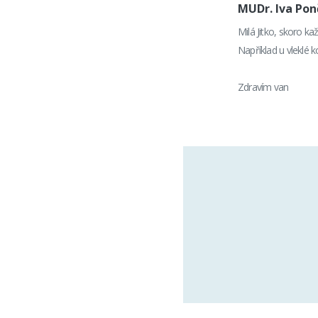
MUDr. Iva Po
Milá Jitko, skoro k
Například u vleklé
Zdravím van