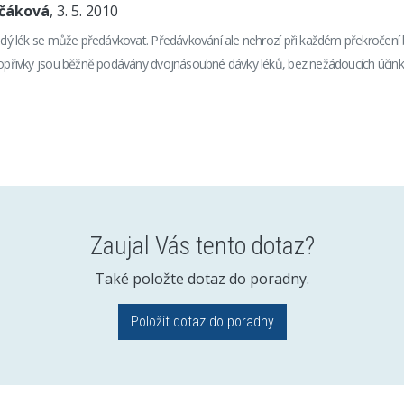
nčáková
, 3. 5. 2010
aždý lék se může předávkovat. Předávkování ale nehrozí při každém překročení
 kopřivky jsou běžně podávány dvojnásoubné dávky léků, bez nežádoucích účink
Zaujal Vás tento dotaz?
Také položte dotaz do poradny.
Položit dotaz do poradny