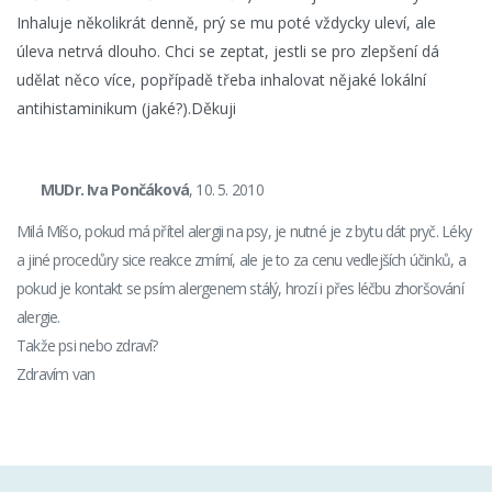
Inhaluje několikrát denně, prý se mu poté vždycky uleví, ale
úleva netrvá dlouho. Chci se zeptat, jestli se pro zlepšení dá
udělat něco více, popřípadě třeba inhalovat nějaké lokální
antihistaminikum (jaké?).Děkuji
MUDr. Iva Pončáková
, 10. 5. 2010
Milá Míšo, pokud má přítel alergii na psy, je nutné je z bytu dát pryč. Léky
a jiné procedůry sice reakce zmírní, ale je to za cenu vedlejších účinků, a
pokud je kontakt se psím alergenem stálý, hrozí i přes léčbu zhoršování
alergie.
Takže psi nebo zdraví?
Zdravím van