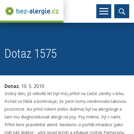
Dotaz 1575
Dotaz
, 10. 5. 2010
Dobrý den, již několik let trpí můj přítel na časté záněty v krku.
Pořád se hlídá a kontroluje, že jsem tomu nevěnovala takovou
pozornost. Asi před rokem (nebo dvěma) byl na alergologii a
tam mu diagnostikovali alergii na psy. Psy máme, žijí s námi.
Přítel bere pravidelně alerid. Nedávno si pořídil inhalátor (jako
měl náš doktor - ušní nosní krční) a inhaluje roztok Pamyconu.