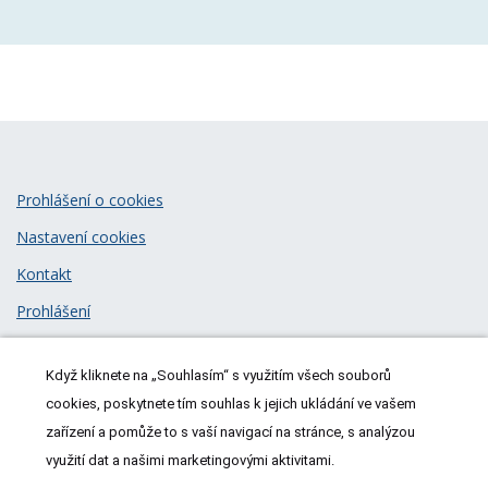
Prohlášení o cookies
Nastavení cookies
Kontakt
Prohlášení
Zásady zpracování osobních údajů
Když kliknete na „Souhlasím“ s využitím všech souborů
© 2026
MeDitorial
| ISSN 1805-3408
cookies, poskytnete tím souhlas k jejich ukládání ve vašem
zařízení a pomůže to s vaší navigací na stránce, s analýzou
využití dat a našimi marketingovými aktivitami.