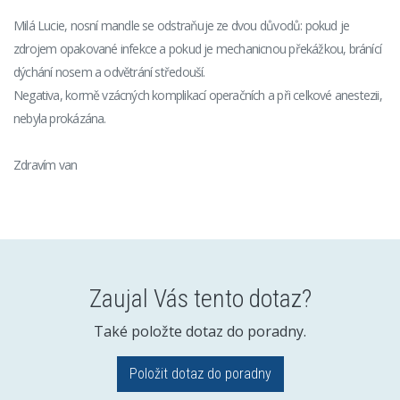
Milá Lucie, nosní mandle se odstraňuje ze dvou důvodů: pokud je
zdrojem opakované infekce a pokud je mechanicnou překážkou, bránící
dýchání nosem a odvětrání středouší.
Negativa, kormě vzácných komplikací operačních a při celkové anestezii,
nebyla prokázána.
Zdravím van
Zaujal Vás tento dotaz?
Také položte dotaz do poradny.
Položit dotaz do poradny