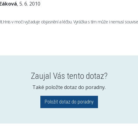
nčáková
, 5. 6. 2010
t.Hnis v moči vyžaduje objasnění a léčbu. Vyrážka s tím může i nemusí souvise
Zaujal Vás tento dotaz?
Také položte dotaz do poradny.
Položit dotaz do poradny