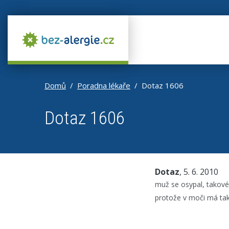
Domů
Poradna lékaře
Dotaz 1606
Dotaz 1606
Dotaz
, 5. 6. 2010
muž se osypal, takové 
protože v moči má tak