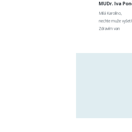
MUDr. Iva Po
Milá Karolíno,
nechte muže vyšetři
Zdravím van