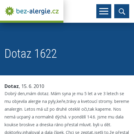
Dotaz 1622
Dotaz
, 15. 6. 2010
Dobrý den,mám dotaz. Mám syna je mu 5 let a ve 3 letech se
mu objevila alergie na pyly,keře,trávy a kvetoucí stromy. bereme
analergin. Letos má už po druhé oteklé oči,tak kapeme. Nos
nemá ucpaný a normalně dýchá. v pondělí 14.6. jsme mu dala
koukse broskve a dneska ráno přestal mluvit. byli u dět.
doktorky,inhaloval a dala čípek. Chci se zeptat,jsetli to,že přestal