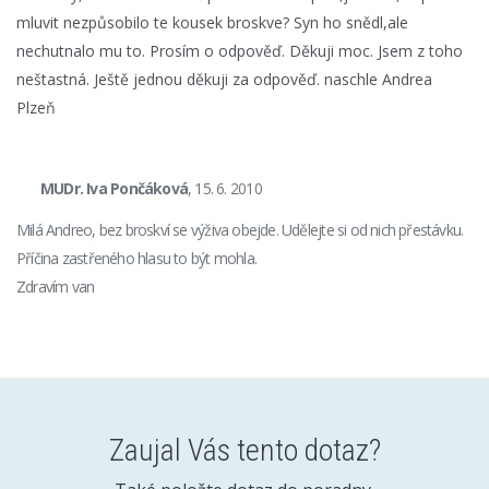
mluvit nezpůsobilo te kousek broskve? Syn ho snědl,ale
nechutnalo mu to. Prosím o odpověď. Děkuji moc. Jsem z toho
neštastná. Ještě jednou děkuji za odpověď. naschle Andrea
Plzeň
MUDr. Iva Pončáková
, 15. 6. 2010
Milá Andreo, bez broskví se výživa obejde. Udělejte si od nich přestávku.
Příčina zastřeného hlasu to být mohla.
Zdravím van
Zaujal Vás tento dotaz?