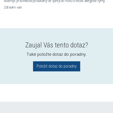
Avamys je kortikoid podávaný ve spreji do nosu k léčbě alergické rýmy.
Zdravím van
Zaujal Vás tento dotaz?
Také položte dotaz do poradny.
Položit dotaz do poradny