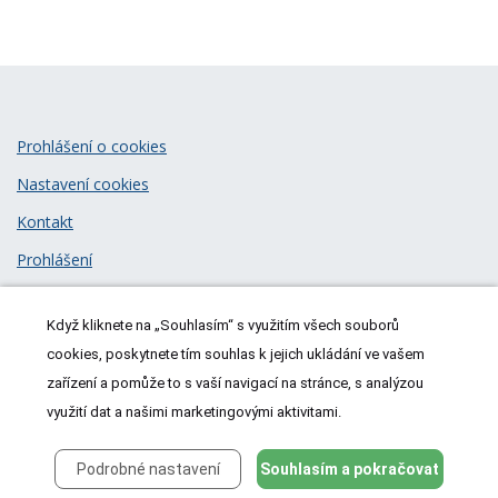
Prohlášení o cookies
Nastavení cookies
Kontakt
Prohlášení
Zásady zpracování osobních údajů
Když kliknete na „Souhlasím“ s využitím všech souborů
© 2026
MeDitorial
| ISSN 1805-3408
cookies, poskytnete tím souhlas k jejich ukládání ve vašem
zařízení a pomůže to s vaší navigací na stránce, s analýzou
využití dat a našimi marketingovými aktivitami.
Podrobné nastavení
Souhlasím a pokračovat