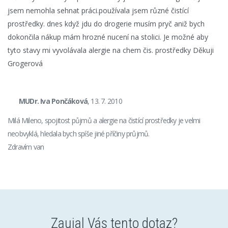
jsem nemohla sehnat práci.používala jsem různé čistící
prostředky. dnes když jdu do drogerie musím pryč aniž bych
dokončila nákup mám hrozné nucení na stolici. Je možné aby
tyto stavy mi vyvolávala alergie na chem čis. prostředky Děkuji
Grogerová
MUDr. Iva Pončáková
, 13. 7. 2010
Milá Mileno, spojitost půjmů a alergie na čistící prostředky je velmi
neobvyklá, hledala bych spíše jiné příčiny průjmů.
Zdravím van
Zaujal Vás tento dotaz?