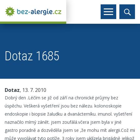
Dotaz 1685
Dotaz
, 13. 7. 2010
Dobrý den .Léčím se již od září na chronické průjmy bez
úspěchu. Veškerá vyšetření jsou bez nálezu. kolonoskopie
endoskopie i biopsie žaludku a dvanácterníku. imunol. vyšetření
naznačilo mírný zánět. jsem zoufálá.včera jsem byla v jiné
gastro poradně a dozvěděla jsem se ,že mohu mít alergii.Což mi
může vyvolávat tyto potíže. 3 roky jsem uklízela brigádně jelikož