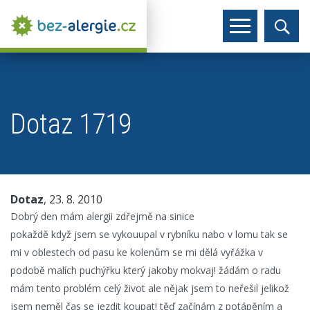
Dotaz 1719
Dotaz
, 23. 8. 2010
Dobrý den mám alergii zdřejmě na sinice
pokaždě když jsem se vykouupal v rybníku nabo v lomu tak se
mi v oblestech od pasu ke kolenům se mi dělá vyřážka v
podobě malích puchýřku který jakoby mokvaj! žádám o radu
mám tento problém celý život ale nějak jsem to neřešil jelikož
jsem neměl čas se jezdit koupat! těď začínám z potápěním a