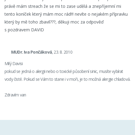
právě mám streach že se mi to zase udělá a znepříjemní mi
tento koníček který mám moc rád!!! nevíte o nejakém přípravku
který by mě toho zbavil???, děkuji moc za odpověď
s pozdravem DAVID
MUDr. Iva Pončáková
, 23. 8. 2010
Milý Davisi
pokud se jedná o alergii nebo o toxické působení sinic, musíte vybírat
vody čisté. Pokud se Vám to stane i v moři, je to možná alergie chladová.
Zdravím van