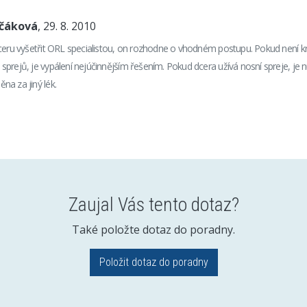
nčáková
, 29. 8. 2010
ceru vyšetřit ORL specialistou, on rozhodne o vhodném postupu. Pokud není k
prejů, je vypálení nejúčinnějším řešením. Pokud dcera užívá nosní spreje, je n
a za jiný lék.
Zaujal Vás tento dotaz?
Také položte dotaz do poradny.
Položit dotaz do poradny