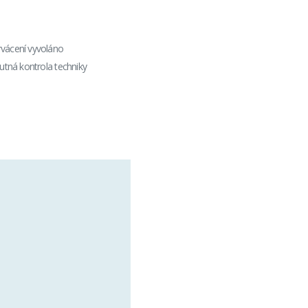
rvácení vyvoláno
utná kontrola techniky