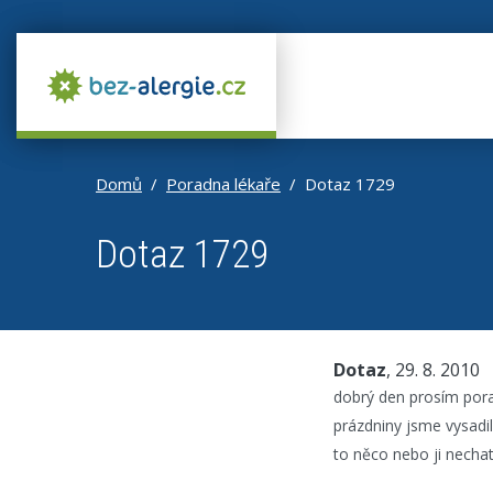
Domů
Poradna lékaře
Dotaz 1729
Dotaz 1729
Dotaz
, 29. 8. 2010
dobrý den prosím pora
prázdniny jsme vysadil
to něco nebo ji nechat