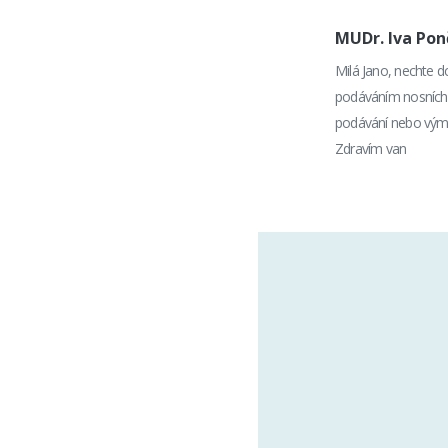
MUDr. Iva Po
Milá Jano, nechte d
podáváním nosních s
podávání nebo výměn
Zdravím van