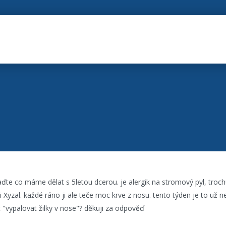
ďte co máme dělat s 5letou dcerou. je alergik na stromový pyl, troch
i Xyzal. každé ráno ji ale teče moc krve z nosu. tento týden je to už 
 "vypalovat žilky v nose"? děkuji za odpověď