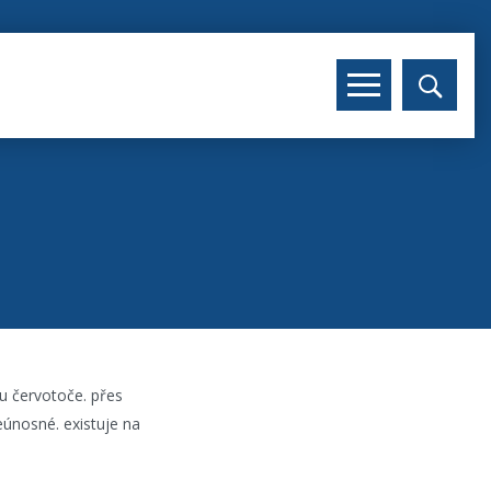
u červotoče. přes
neúnosné. existuje na