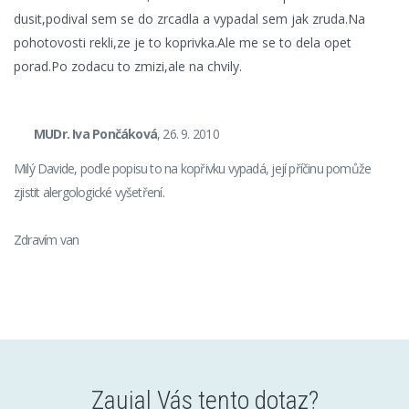
dusit,podival sem se do zrcadla a vypadal sem jak zruda.Na
pohotovosti rekli,ze je to koprivka.Ale me se to dela opet
porad.Po zodacu to zmizi,ale na chvily.
MUDr. Iva Pončáková
, 26. 9. 2010
Milý Davide, podle popisu to na kopřivku vypadá, její příčinu pomůže
zjistit alergologické vyšetření.
Zdravím van
Zaujal Vás tento dotaz?