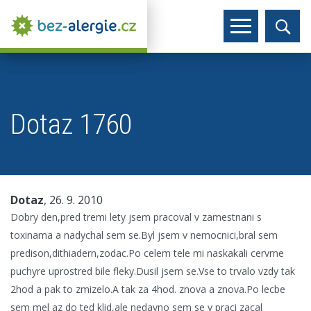
Dotaz 1760
Dotaz
, 26. 9. 2010
Dobry den,pred tremi lety jsem pracoval v zamestnani s
toxinama a nadychal sem se.Byl jsem v nemocnici,bral sem
predison,dithiadern,zodac.Po celem tele mi naskakali cervrne
puchyre uprostred bile fleky.Dusil jsem se.Vse to trvalo vzdy tak
2hod a pak to zmizelo.A tak za 4hod. znova a znova.Po lecbe
sem mel az do ted klid,ale nedavno sem se v praci zacal