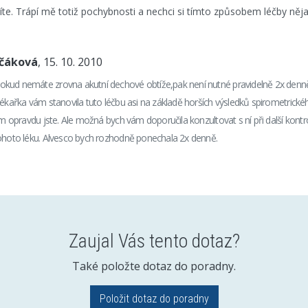
íte. Trápí mě totiž pochybnosti a nechci si tímto způsobem léčby nějak
nčáková
, 15. 10. 2010
kud nemáte zrovna akutní dechové obtíže,pak není nutné pravidelně 2x denně u
lékařka vám stanovila tuto léčbu asi na základě horších výsledků spirometrické
tom opravdu jste. Ale možná bych vám doporučila konzultovat s ní při další ko
tohoto léku. Alvesco bych rozhodně ponechala 2x denně.
Zaujal Vás tento dotaz?
Také položte dotaz do poradny.
Položit dotaz do poradny