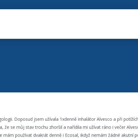
gologii. Doposud jsem užívala 1xdenně inhalátor Alvesco a při potížíc
, že se můj stav trochu zhoršil a nařídila mi užívat ráno i večer Alves
 že mám používat dvakrát denně i Ecosal, ikdyž nemám žádné akutní p