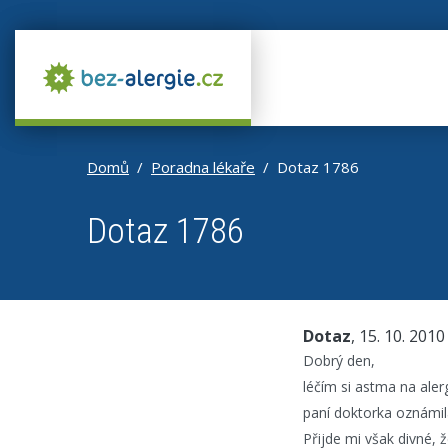
Domů
Poradna lékaře
Dotaz 1786
Dotaz 1786
Dotaz
, 15. 10. 2010
Dobrý den,
léčím si astma na aler
paní doktorka oznámila
Přijde mi však divné,