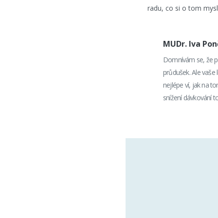
radu, co si o tom mysl
MUDr. Iva Po
Domnívám se, že po
průdušek. Ale vaše 
nejlépe ví, jak na 
snížení dávkování 