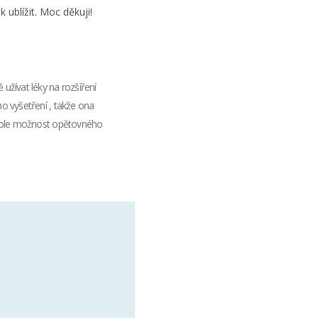
 ublížit. Moc děkuji!
žívat léky na rozšíření
ho vyšetření , takže ona
ntrole možnost opětovného