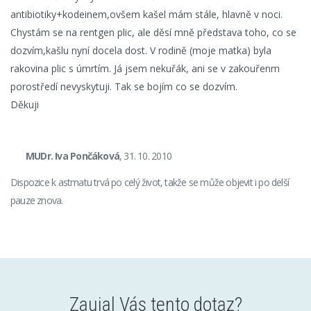
antibiotiky+kodeinem,ovšem kašel mám stále, hlavně v noci.
Chystám se na rentgen plic, ale děsí mně představa toho, co se
dozvím,kašlu nyní docela dost. V rodině (moje matka) byla
rakovina plic s úmrtím. Já jsem nekuřák, ani se v zakouřenm
porostředí nevyskytuji. Tak se bojím co se dozvím.
Děkuji
MUDr. Iva Pončáková
, 31. 10. 2010
Dispozice k astmatu trvá po celý život, takže se může objevit i po delší
pauze znova.
Zaujal Vás tento dotaz?