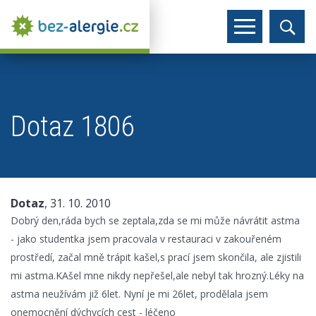
Dotaz 1806
Dotaz
, 31. 10. 2010
Dobrý den,ráda bych se zeptala,zda se mi může návrátit astma
- jako studentka jsem pracovala v restauraci v zakouřeném
prostředí, začal mně trápit kašel,s prací jsem skončila, ale zjistili
mi astma.KAšel mne nikdy nepřešel,ale nebyl tak hrozný.Léky na
astma neužívám již 6let. Nyní je mi 26let, prodělala jsem
onemocnění dýchycích cest - léčeno